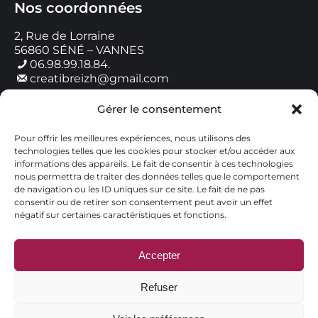
Nos coordonnées
2, Rue de Lorraine
56860 SÉNÉ – VANNES
06.98.99.18.84.
creatibreizh@gmail.com
Gérer le consentement
Horaires de contact
Pour offrir les meilleures expériences, nous utilisons des
Lundi : 9h00 – 18h00
technologies telles que les cookies pour stocker et/ou accéder aux
Mardi : 9h00 – 18h00
informations des appareils. Le fait de consentir à ces technologies
Mercredi : 9h00 – 12h00
nous permettra de traiter des données telles que le comportement
Jeudi : 9h00 – 18h00
de navigation ou les ID uniques sur ce site. Le fait de ne pas
Vendredi : 9h00 – 18h00
consentir ou de retirer son consentement peut avoir un effet
Samedi : Fermé
négatif sur certaines caractéristiques et fonctions.
Dimanche : Fermé
Accepter
Refuser