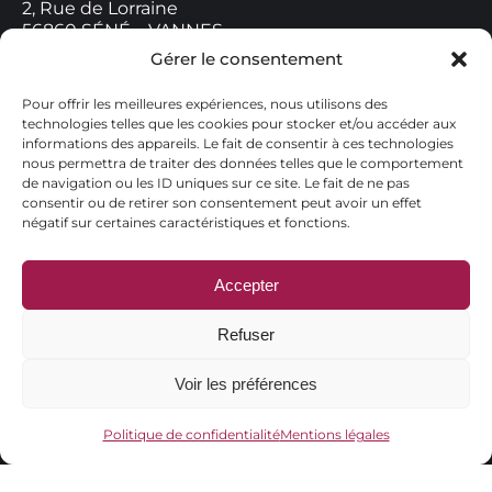
2, Rue de Lorraine
56860 SÉNÉ – VANNES
06.98.99.18.84.
Gérer le consentement
creatibreizh@gmail.com
Pour offrir les meilleures expériences, nous utilisons des
technologies telles que les cookies pour stocker et/ou accéder aux
Horaires de contact
informations des appareils. Le fait de consentir à ces technologies
nous permettra de traiter des données telles que le comportement
Lundi : 9h00 – 18h00
de navigation ou les ID uniques sur ce site. Le fait de ne pas
Mardi : 9h00 – 18h00
consentir ou de retirer son consentement peut avoir un effet
Mercredi : 9h00 – 12h00
négatif sur certaines caractéristiques et fonctions.
Jeudi : 9h00 – 18h00
Vendredi : 9h00 – 18h00
Samedi : Fermé
Accepter
Dimanche : Fermé
Refuser
Voir les préférences
Politique de confidentialité
Mentions légales
© CréatiBreizh - Tous droits réservés.
+ d'infos