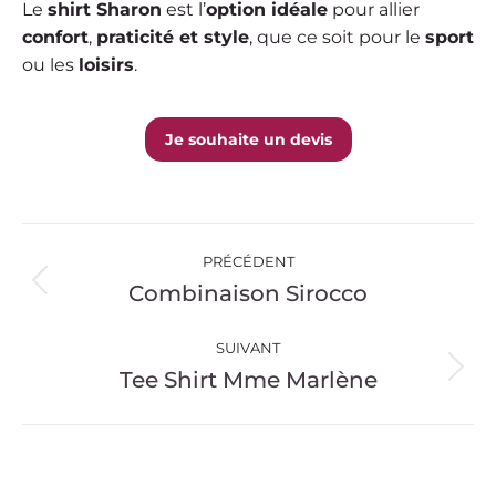
Le
shirt Sharon
est l’
option idéale
pour allier
confort
,
praticité et style
, que ce soit pour le
sport
ou les
loisirs
.
Je souhaite un devis
Navigation
PRÉCÉDENT
de
Combinaison Sirocco
Onglet
précédent
commentaire
SUIVANT
Tee Shirt Mme Marlène
Projets
similaires