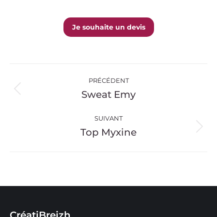
Je souhaite un devis
Navigation
PRÉCÉDENT
de
Sweat Emy
Onglet
précédent
commentaire
SUIVANT
Top Myxine
Projets
similaires
CréatiBreizh