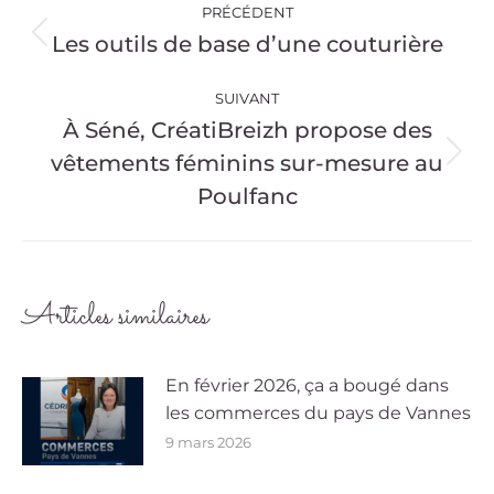
PRÉCÉDENT
article
Les outils de base d’une couturière
Article
précédent
:
SUIVANT
À Séné, CréatiBreizh propose des
vêtements féminins sur-mesure au
Article
suivant
Poulfanc
:
Articles similaires
En février 2026, ça a bougé dans
les commerces du pays de Vannes
9 mars 2026