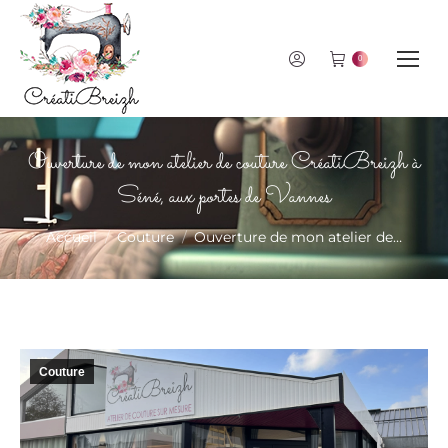
0
Ouverture de mon atelier de couture CréatiBreizh à
Séné, aux portes de Vannes
Vous êtes ici :
Accueil
Couture
Ouverture de mon atelier de…
Couture