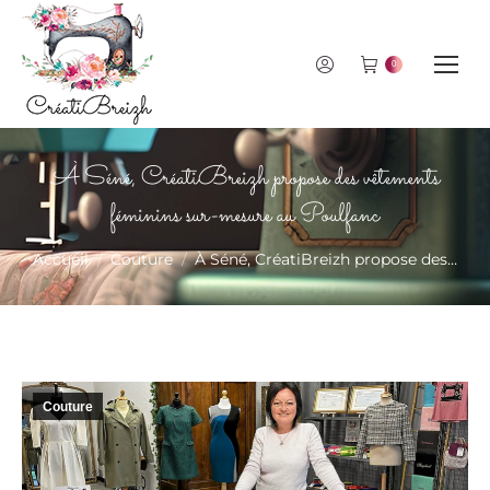
0
À Séné, CréatiBreizh propose des vêtements
féminins sur-mesure au Poulfanc
Vous êtes ici :
Accueil
Couture
À Séné, CréatiBreizh propose des…
Couture