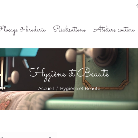
locage & broderie
Réalisations
Ateliers couture
Hygiène et Beauté
Vous êtes ici :
Accueil
Hygiène et Beauté