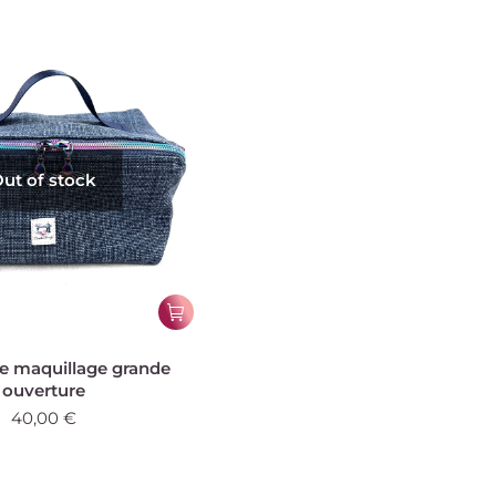
ut of stock
e maquillage grande
ouverture
40,00
€