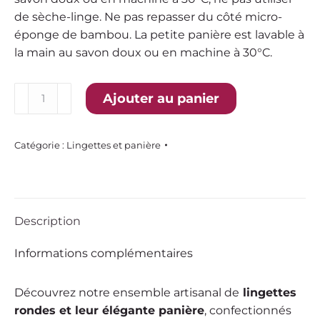
de sèche-linge. Ne pas repasser du côté micro-
éponge de bambou. La petite panière est lavable à
la main au savon doux ou en machine à 30°C.
quantité
Ajouter au panier
de
Lingettes
rondes
Catégorie :
Lingettes et panière
avec
leur
panière
jaune
Description
Informations complémentaires
Découvrez notre ensemble artisanal de
lingettes
rondes et leur élégante panière
, confectionnés