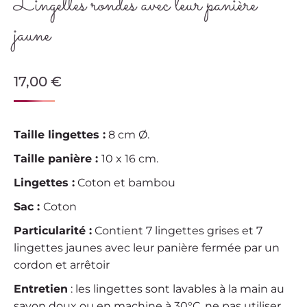
Lingettes rondes avec leur panière
jaune
17,00
€
Taille lingettes :
8 cm Ø.
Taille panière :
10 x 16 cm.
Lingettes :
Coton et bambou
Sac :
Coton
Particularité :
Contient 7 lingettes grises et 7
lingettes jaunes avec leur panière fermée par un
cordon et arrêtoir
Entretien
: les lingettes sont lavables à la main au
savon doux ou en machine à 30°C, ne pas utiliser