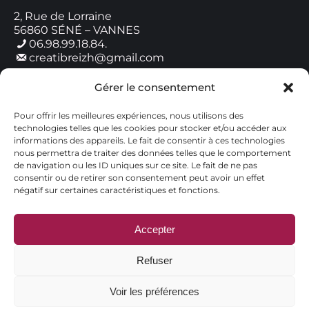
2, Rue de Lorraine
56860 SÉNÉ – VANNES
06.98.99.18.84.
creatibreizh@gmail.com
Gérer le consentement
Horaires de contact
Pour offrir les meilleures expériences, nous utilisons des
Lundi : 9h00 – 18h00
technologies telles que les cookies pour stocker et/ou accéder aux
Mardi : 9h00 – 18h00
informations des appareils. Le fait de consentir à ces technologies
Mercredi : 9h00 – 12h00
nous permettra de traiter des données telles que le comportement
Jeudi : 9h00 – 18h00
de navigation ou les ID uniques sur ce site. Le fait de ne pas
Vendredi : 9h00 – 18h00
consentir ou de retirer son consentement peut avoir un effet
Samedi : Fermé
négatif sur certaines caractéristiques et fonctions.
Dimanche : Fermé
Accepter
Refuser
Voir les préférences
© CréatiBreizh - Tous droits réservés.