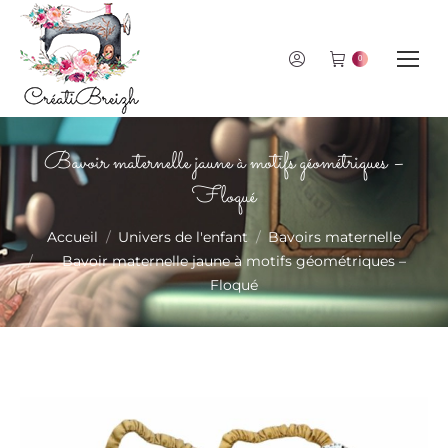
0
Bavoir maternelle jaune à motifs géométriques –
Floqué
Vous êtes ici :
Accueil
Univers de l'enfant
Bavoirs maternelle
Bavoir maternelle jaune à motifs géométriques –
Floqué