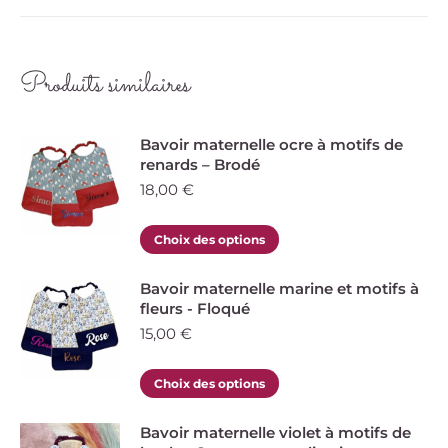
Produits similaires
Bavoir maternelle ocre à motifs de
renards – Brodé
18,00
€
Ce
Choix des options
produit
a
Bavoir maternelle marine et motifs à
fleurs - Floqué
plusieurs
15,00
€
variations.
Les
Ce
Choix des options
options
produit
peuvent
a
Bavoir maternelle violet à motifs de
être