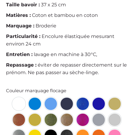
Taille bavoir :
37 x 25 cm
Matières :
Coton et bambou en coton
Marquage :
Broderie
Particularité :
Encolure élastiquée mesurant
environ 24 cm
Entretien :
lavage en machine à 30°C,
Repassage :
éviter de repasser directement sur le
prénom. Ne pas passer au sèche-linge.
Couleur marquage flocage
Blanc
Bleu
Bleu clair
Bleu Marine
Bleu pailleté
Bleu Saphire
Doré
Doré Cuivré pailleté
Doré Jaune
Doré Jaune pailleté
Doré Or pailleté
Fushia pailleté
Gris argenté
Gris clair