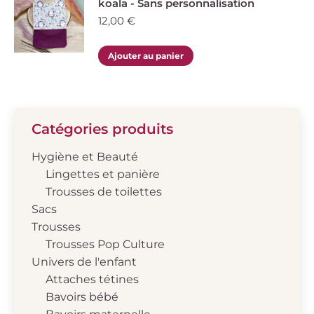
koala - Sans personnalisation
plusieurs
choisies
12,00
€
variations.
sur
Les
la
Ajouter au panier
options
page
peuvent
du
être
produit
choisies
Catégories produits
sur
la
Hygiène et Beauté
page
Lingettes et panière
du
Trousses de toilettes
produit
Sacs
Trousses
Trousses Pop Culture
Univers de l'enfant
Attaches tétines
Bavoirs bébé