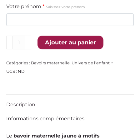
Votre prénom
*
Saisissez votre prénom
quantité
Ajouter au panier
de
Bavoir
maternelle
Catégories :
Bavoirs maternelle
,
Univers de l'enfant
jaune
UGS :
ND
à
motifs
géométriques
-
Description
Floqué
Informations complémentaires
Le
bavoir maternelle jaune à motifs