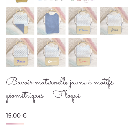
Bavoir maternelle jaune à motifs
géométriques – Floqué
15,00
€