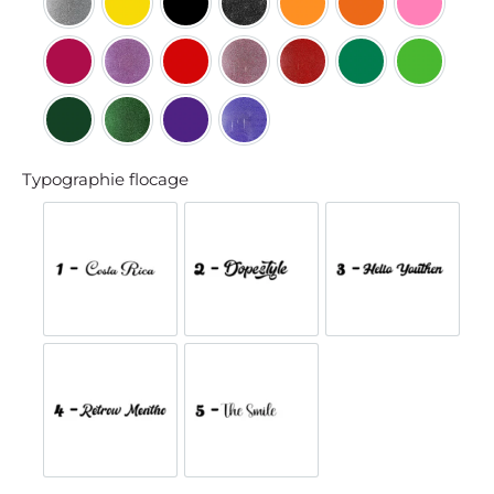
Gris pailleté
Jaune
Noir
Noir pailleté
Orange clair
Orange foncé
Rose clai
Rose foncé
Rose foncé Pailleté
Rouge
Rouge et Argent pailleté
Rouge pailleté
Vert
Vert clair
Vert foncé
Vert pailleté
Violet
Violet pailleté
Typographie flocage
Costa Rica
Dope Style
Hello yout
Retrow mentho
The Smile