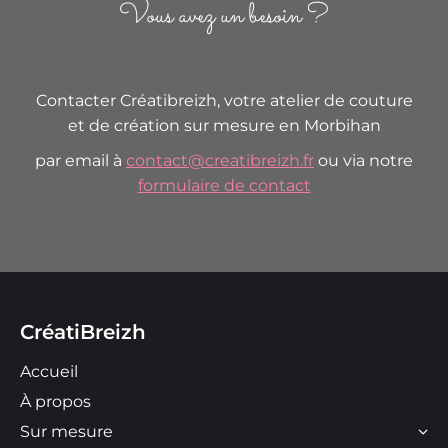
Vous avez un besoin ?
Contacter Créatibreizh, votre atelier de couture
et de création sur mesure en Morbihan
par email à
contact@creatibreizh.fr
ou via notre
formulaire de contact
CréatiBreizh
Accueil
À propos
Sur mesure