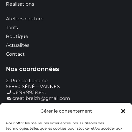
Réalisations
Ateliers couture
Tarifs
Boutique
Actualités
Contact
Nos coordonnées
2, Rue de Lorraine
56860 SÉNÉ – VANNES
06.98.99.18.84.
creatibreizh@gmail.com
Gérer le consentement
Horaires de contact
Pour offrir les meilleures expériences, nous utilisons des
Lundi : 9h00 – 18h00
technologies telles que les cookies pour stocker et/ou accéder aux
Mardi : 9h00 – 18h00