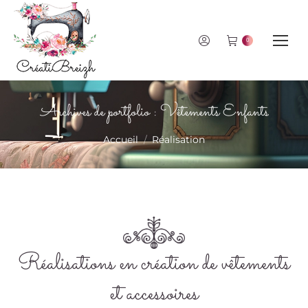
0
Archives de portfolio :
Vêtements Enfants
Vous êtes ici :
Accueil
Réalisation
Réalisations en création de vêtements
et accessoires