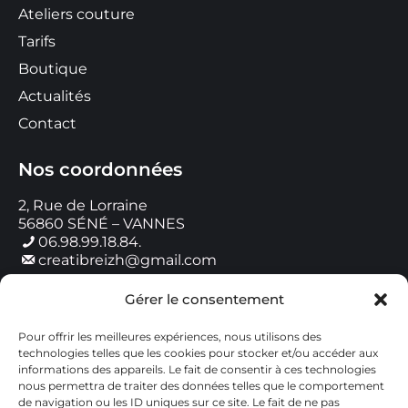
Ateliers couture
Tarifs
Boutique
Actualités
Contact
Nos coordonnées
2, Rue de Lorraine
56860 SÉNÉ – VANNES
06.98.99.18.84.
creatibreizh@gmail.com
Gérer le consentement
Horaires de contact
Pour offrir les meilleures expériences, nous utilisons des
Lundi : 9h00 – 18h00
technologies telles que les cookies pour stocker et/ou accéder aux
Mardi : 9h00 – 18h00
informations des appareils. Le fait de consentir à ces technologies
Mercredi : 9h00 – 12h00
nous permettra de traiter des données telles que le comportement
Jeudi : 9h00 – 18h00
de navigation ou les ID uniques sur ce site. Le fait de ne pas