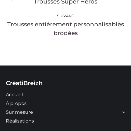
de
Trousses Super Héros
Onglet
précédent
commentaire
SUIVANT
Trousses entièrement personnalisables
Projets
brodées
similaires
CréatiBreizh
Accueil
À propos
Sur mesure
Réalisations