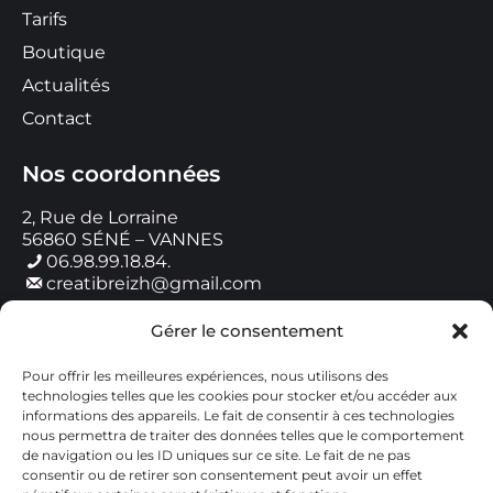
Tarifs
Boutique
Actualités
Contact
Nos coordonnées
2, Rue de Lorraine
56860 SÉNÉ – VANNES
06.98.99.18.84.
creatibreizh@gmail.com
Gérer le consentement
Horaires de contact
Pour offrir les meilleures expériences, nous utilisons des
Lundi : 9h00 – 18h00
technologies telles que les cookies pour stocker et/ou accéder aux
Mardi : 9h00 – 18h00
informations des appareils. Le fait de consentir à ces technologies
Mercredi : 9h00 – 12h00
nous permettra de traiter des données telles que le comportement
Jeudi : 9h00 – 18h00
de navigation ou les ID uniques sur ce site. Le fait de ne pas
Vendredi : 9h00 – 18h00
consentir ou de retirer son consentement peut avoir un effet
Samedi : Fermé