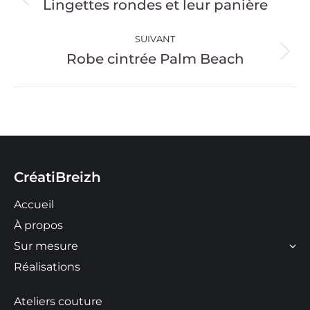
de
Lingettes rondes et leur panière
Onglet
précédent
commentaire
SUIVANT
Robe cintrée Palm Beach
Projets
similaires
CréatiBreizh
Accueil
À propos
Sur mesure
Réalisations
Ateliers couture